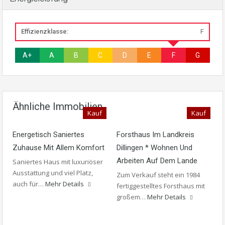
Effizienzklasse:
F
A+
A
B
C
D
E
F
G
Ähnliche Immobilien
Kauf
Kauf
Energetisch Saniertes
Forsthaus Im Landkreis
Zuhause Mit Allem Komfort
Dillingen * Wohnen Und
Arbeiten Auf Dem Lande
Saniertes Haus mit luxuriöser
Ausstattung und viel Platz,
Zum Verkauf steht ein 1984
auch für…
Mehr Details
fertiggestelltes Forsthaus mit
großem…
Mehr Details