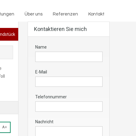
Dienstleistungen
Über uns
Referenzen
Kontakt
stungen
Über uns
Referenzen
Kontakt
Kontaktieren Sie mich
undstück
Name
e
E-Mail
oll
Telefonnummer
Nachricht
A+